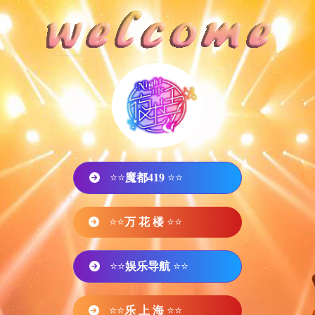
⭐⭐
魔都419
⭐⭐
⭐⭐
万 花 楼
⭐⭐
⭐⭐
娱乐导航
⭐⭐
⭐⭐
乐 上 海
⭐⭐