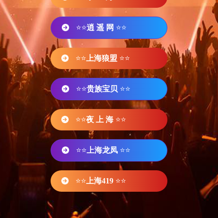
⭐⭐
逍 遥 网
⭐⭐
⭐⭐
上海狼盟
⭐⭐
⭐⭐
贵族宝贝
⭐⭐
⭐⭐
夜 上 海
⭐⭐
⭐⭐
上海龙凤
⭐⭐
⭐⭐
上海419
⭐⭐