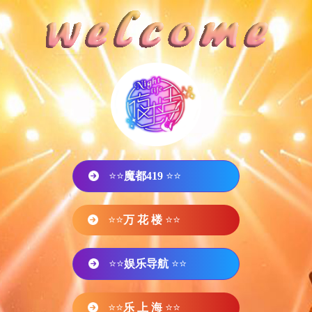
⭐⭐
魔都419
⭐⭐
⭐⭐
万 花 楼
⭐⭐
⭐⭐
娱乐导航
⭐⭐
⭐⭐
乐 上 海
⭐⭐