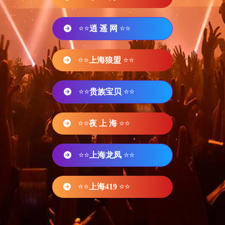
⭐⭐
逍 遥 网
⭐⭐
⭐⭐
上海狼盟
⭐⭐
⭐⭐
贵族宝贝
⭐⭐
⭐⭐
夜 上 海
⭐⭐
⭐⭐
上海龙凤
⭐⭐
⭐⭐
上海419
⭐⭐