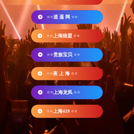
⭐⭐
逍 遥 网
⭐⭐
⭐⭐
上海狼盟
⭐⭐
⭐⭐
贵族宝贝
⭐⭐
⭐⭐
夜 上 海
⭐⭐
⭐⭐
上海龙凤
⭐⭐
⭐⭐
上海419
⭐⭐