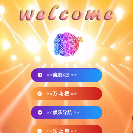
⭐⭐
魔都419
⭐⭐
⭐⭐
万 花 楼
⭐⭐
⭐⭐
娱乐导航
⭐⭐
⭐⭐
乐 上 海
⭐⭐