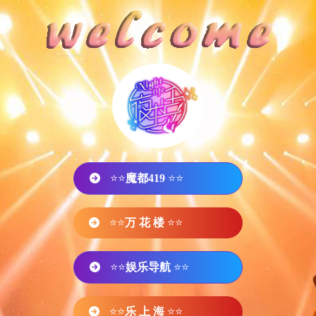
⭐⭐
魔都419
⭐⭐
⭐⭐
万 花 楼
⭐⭐
⭐⭐
娱乐导航
⭐⭐
⭐⭐
乐 上 海
⭐⭐