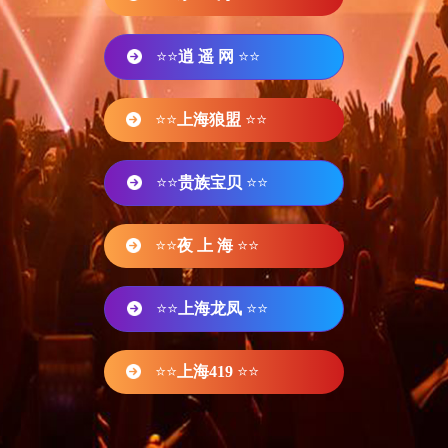
⭐⭐
逍 遥 网
⭐⭐
⭐⭐
上海狼盟
⭐⭐
⭐⭐
贵族宝贝
⭐⭐
⭐⭐
夜 上 海
⭐⭐
⭐⭐
上海龙凤
⭐⭐
⭐⭐
上海419
⭐⭐