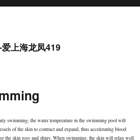
-爱上海龙凤419
wimming
auty swimming, the water temperature in the swimming pool will
essels of the skin to contract and expand, thus accelerating blood
ng the skin rosy and shiny. When swimming, the skin will relax well