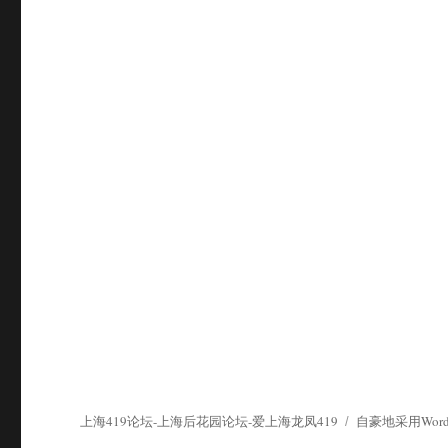
上海419论坛-上海后花园论坛-爱上海龙凤419
自豪地采用WordP