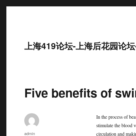
上海419论坛-上海后花园论坛
Five benefits of s
In the process of be
stimulate the blood v
作
admin
circulation and maki