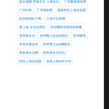
娱乐地图 贵族宝贝 上海论坛
广州桑拿狼友网
广州约茶
广州蒲友网
最新阿拉上海后花园
杭州西湖妃子阁
江浙沪品茶网
爱上海 女生自荐区
苏州哪里有便宜的快餐
苏州夜生活
苏州晚上必去的地方
苏州楼凤
苏州水磨会所
苏州男士spa哪家好
西安夜生活网
西安夜生活论坛
阿拉上海后花园
龙凤上海shlf1419