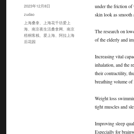
者
发
2023年12月8日
under the friction of
布
分
zudao
skin look as smooth 
于
类
标
上海桑拿
、
上海花千坊爱上
签
海
、
南京夜生活桑拿网
、
南京
The research on low
梧桐客栈
、
爱上海
、
阿拉上海
of the elderly and im
后花园
Increasing vital capa
inhalation, and the 
their contractility, t
breathing volume of
Weight loss swimming
tight muscles and sl
Improving sleep qual
Especially for brain