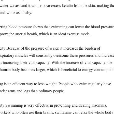
 water waves, and it will remove excess keratin from the skin, making th
and white as a baby.
ering blood pressure shows that swimming can lower the blood pressur
prove the arterial health, which is an ideal exercise mode.
city Because of the pressure of water, it increases the burden of
respiratory muscles will constantly overcome these pressures and increas
hus increasing their vital capacity. With the increase of vital capacity, the
 human body becomes larger, which is beneficial to energy consumption
 is an efficient way to lose weight. People who swim regularly have
ender arms and legs than ordinary people.
ity Swimming is very effective in preventing and treating insomnia.
workers who often use their brains, swimming can relax the whole body