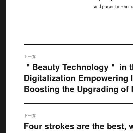
and prevent insomnia
文
上一篇
章
＂Beauty Technology＂ in t
上
篇
导
Digitalization Empowering 
文
Boosting the Upgrading of 
航
章：
下一篇
Four strokes are the best,
下
篇