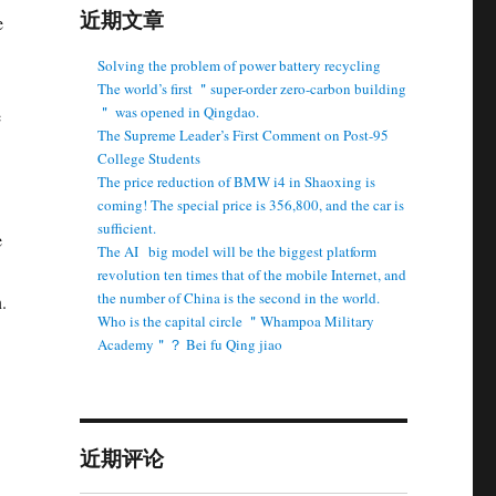
近期文章
e
Solving the problem of power battery recycling
The world’s first ＂super-order zero-carbon building
＂ was opened in Qingdao.
e
The Supreme Leader’s First Comment on Post-95
College Students
The price reduction of BMW i4 in Shaoxing is
coming! The special price is 356,800, and the car is
sufficient.
e
The AI ​ ​ big model will be the biggest platform
revolution ten times that of the mobile Internet, and
the number of China is the second in the world.
.
Who is the capital circle ＂Whampoa Military
Academy＂？ Bei fu Qing jiao
近期评论