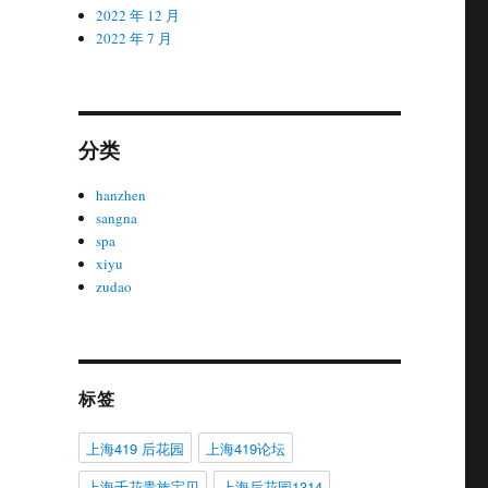
2022 年 12 月
2022 年 7 月
分类
hanzhen
sangna
spa
xiyu
zudao
标签
上海419 后花园
上海419论坛
上海千花贵族宝贝
上海后花园1314