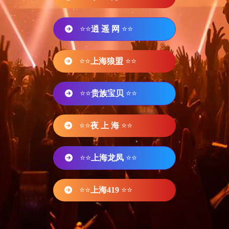
⭐⭐
逍 遥 网
⭐⭐
⭐⭐
上海狼盟
⭐⭐
⭐⭐
贵族宝贝
⭐⭐
⭐⭐
夜 上 海
⭐⭐
⭐⭐
上海龙凤
⭐⭐
⭐⭐
上海419
⭐⭐