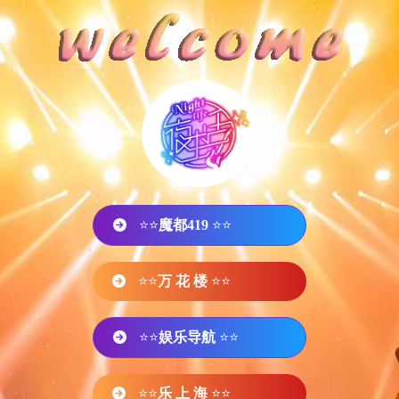
⭐⭐
魔都419
⭐⭐
⭐⭐
万 花 楼
⭐⭐
⭐⭐
娱乐导航
⭐⭐
⭐⭐
乐 上 海
⭐⭐