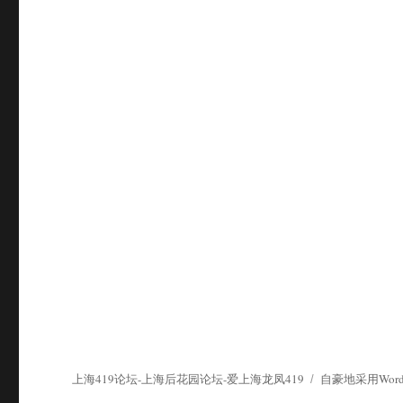
上海419论坛-上海后花园论坛-爱上海龙凤419
自豪地采用WordP