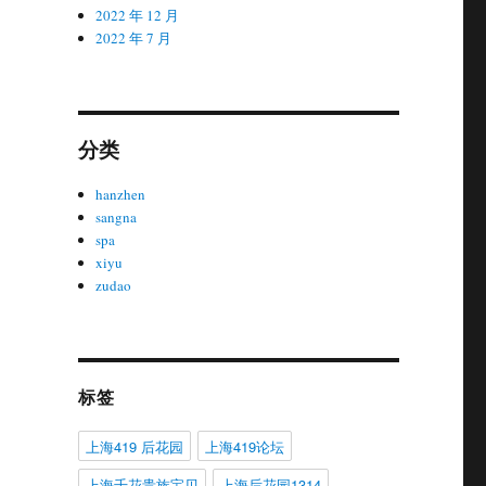
2022 年 12 月
2022 年 7 月
分类
hanzhen
sangna
spa
xiyu
zudao
标签
上海419 后花园
上海419论坛
上海千花贵族宝贝
上海后花园1314