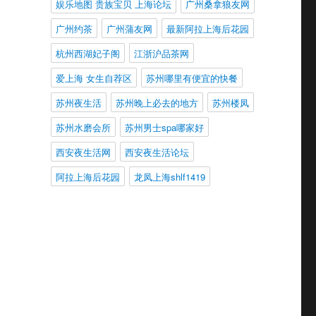
娱乐地图 贵族宝贝 上海论坛
广州桑拿狼友网
广州约茶
广州蒲友网
最新阿拉上海后花园
杭州西湖妃子阁
江浙沪品茶网
爱上海 女生自荐区
苏州哪里有便宜的快餐
苏州夜生活
苏州晚上必去的地方
苏州楼凤
苏州水磨会所
苏州男士spa哪家好
西安夜生活网
西安夜生活论坛
阿拉上海后花园
龙凤上海shlf1419