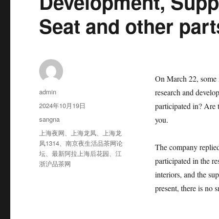
Development, Supp
Seat and other part
On March 22, some i
作
admin
research and deve
者
发
2024年10月19日
participated in? Are
布
分
sangna
you.
于
类
标
上海夜网
、
上海龙凤
、
上海龙
签
凤1314
、
南京夜生活品茶网论
The company replie
坛
、
最新阿拉上海后花园
、
江
participated in the r
浙沪品茶网
interiors, and the su
present, there is no 