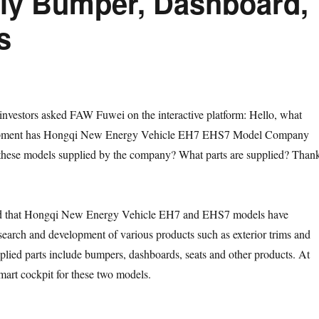
ly Bumper, Dashboard,
s
nvestors asked FAW Fuwei on the interactive platform: Hello, what
lopment has Hongqi New Energy Vehicle EH7 EHS7 Model Company
 these models supplied by the company? What parts are supplied? Than
d that Hongqi New Energy Vehicle EH7 and EHS7 models have
esearch and development of various products such as exterior trims and
pplied parts include bumpers, dashboards, seats and other products. At
smart cockpit for these two models.