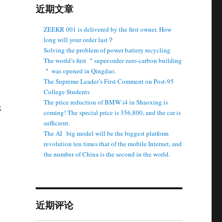
近期文章
ZEEKR 001 is delivered by the first owner. How
long will your order last？
Solving the problem of power battery recycling
The world’s first ＂super-order zero-carbon building
＂ was opened in Qingdao.
The Supreme Leader’s First Comment on Post-95
College Students
The price reduction of BMW i4 in Shaoxing is
k
coming! The special price is 356,800, and the car is
sufficient.
The AI ​ ​ big model will be the biggest platform
revolution ten times that of the mobile Internet, and
the number of China is the second in the world.
近期评论