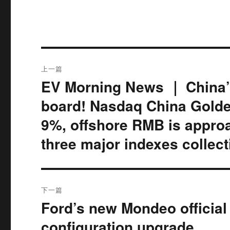
文
上一篇
章
EV Morning News ｜ China’s
上
篇
导
board! Nasdaq China Golde
文
9%, offshore RMB is approa
航
章：
three major indexes collect
下一篇
Ford’s new Mondeo officia
下
篇
configuration upgrade