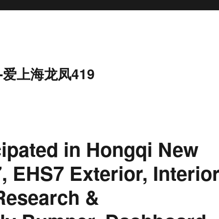
-爱上海龙凤419
ipated in Hongqi New
 EHS7 Exterior, Interio
Research &