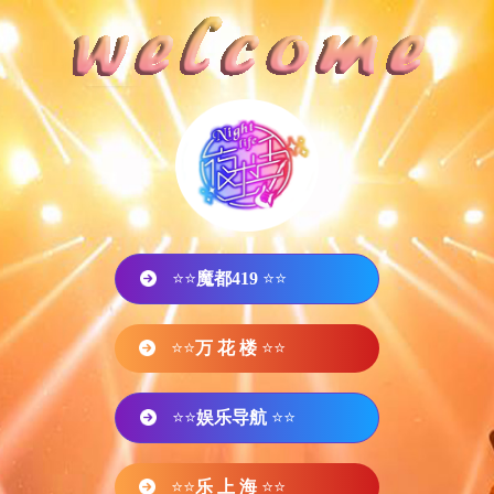
⭐⭐
魔都419
⭐⭐
⭐⭐
万 花 楼
⭐⭐
⭐⭐
娱乐导航
⭐⭐
⭐⭐
乐 上 海
⭐⭐