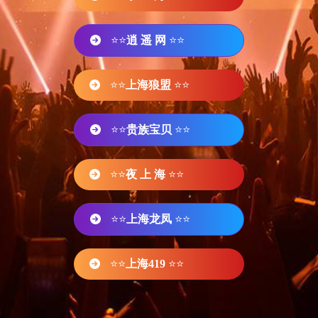
⭐⭐
逍 遥 网
⭐⭐
⭐⭐
上海狼盟
⭐⭐
⭐⭐
贵族宝贝
⭐⭐
⭐⭐
夜 上 海
⭐⭐
⭐⭐
上海龙凤
⭐⭐
⭐⭐
上海419
⭐⭐