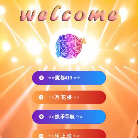
⭐⭐
魔都419
⭐⭐
⭐⭐
万 花 楼
⭐⭐
⭐⭐
娱乐导航
⭐⭐
⭐⭐
乐 上 海
⭐⭐