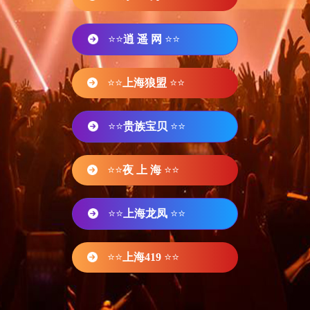
⭐⭐
逍 遥 网
⭐⭐
⭐⭐
上海狼盟
⭐⭐
⭐⭐
贵族宝贝
⭐⭐
⭐⭐
夜 上 海
⭐⭐
⭐⭐
上海龙凤
⭐⭐
⭐⭐
上海419
⭐⭐