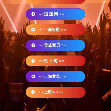
⭐⭐
逍 遥 网
⭐⭐
⭐⭐
上海狼盟
⭐⭐
⭐⭐
贵族宝贝
⭐⭐
⭐⭐
夜 上 海
⭐⭐
⭐⭐
上海龙凤
⭐⭐
⭐⭐
上海419
⭐⭐