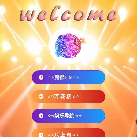
⭐⭐
魔都419
⭐⭐
⭐⭐
万 花 楼
⭐⭐
⭐⭐
娱乐导航
⭐⭐
⭐⭐
乐 上 海
⭐⭐