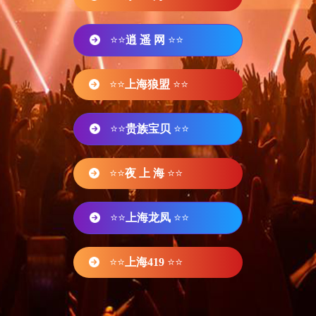
⭐⭐
逍 遥 网
⭐⭐
⭐⭐
上海狼盟
⭐⭐
⭐⭐
贵族宝贝
⭐⭐
⭐⭐
夜 上 海
⭐⭐
⭐⭐
上海龙凤
⭐⭐
⭐⭐
上海419
⭐⭐