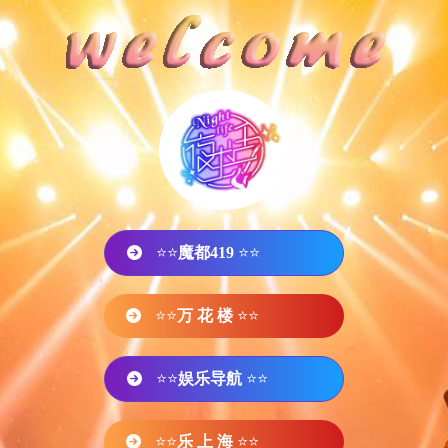
⭐⭐
魔都419
⭐⭐
⭐⭐
万 花 楼
⭐⭐
⭐⭐
娱乐导航
⭐⭐
⭐⭐
乐 上 海
⭐⭐