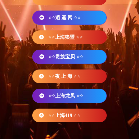
⭐⭐
逍 遥 网
⭐⭐
⭐⭐
上海狼盟
⭐⭐
⭐⭐
贵族宝贝
⭐⭐
⭐⭐
夜 上 海
⭐⭐
⭐⭐
上海龙凤
⭐⭐
⭐⭐
上海419
⭐⭐