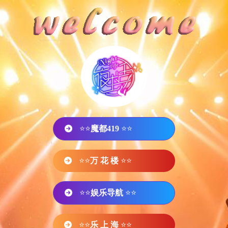
⭐⭐
魔都419
⭐⭐
⭐⭐
万 花 楼
⭐⭐
⭐⭐
娱乐导航
⭐⭐
⭐⭐
乐 上 海
⭐⭐