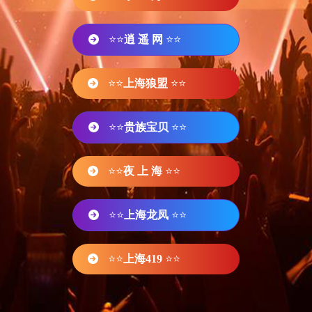
⭐⭐
逍 遥 网
⭐⭐
⭐⭐
上海狼盟
⭐⭐
⭐⭐
贵族宝贝
⭐⭐
⭐⭐
夜 上 海
⭐⭐
⭐⭐
上海龙凤
⭐⭐
⭐⭐
上海419
⭐⭐