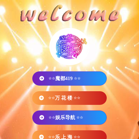
⭐⭐
魔都419
⭐⭐
⭐⭐
万 花 楼
⭐⭐
⭐⭐
娱乐导航
⭐⭐
⭐⭐
乐 上 海
⭐⭐