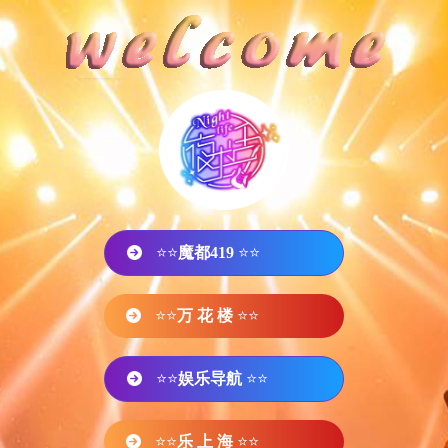
⭐⭐
魔都419
⭐⭐
⭐⭐
万 花 楼
⭐⭐
⭐⭐
娱乐导航
⭐⭐
⭐⭐
乐 上 海
⭐⭐