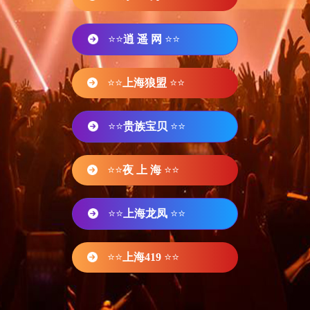
⭐⭐
逍 遥 网
⭐⭐
⭐⭐
上海狼盟
⭐⭐
⭐⭐
贵族宝贝
⭐⭐
⭐⭐
夜 上 海
⭐⭐
⭐⭐
上海龙凤
⭐⭐
⭐⭐
上海419
⭐⭐