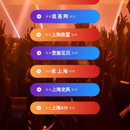
⭐⭐
逍 遥 网
⭐⭐
⭐⭐
上海狼盟
⭐⭐
⭐⭐
贵族宝贝
⭐⭐
⭐⭐
夜 上 海
⭐⭐
⭐⭐
上海龙凤
⭐⭐
⭐⭐
上海419
⭐⭐