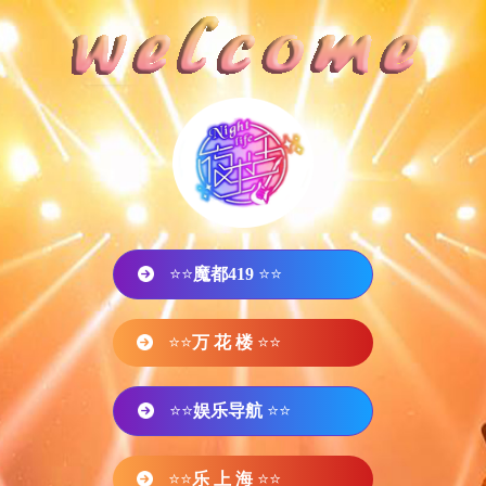
⭐⭐
魔都419
⭐⭐
⭐⭐
万 花 楼
⭐⭐
⭐⭐
娱乐导航
⭐⭐
⭐⭐
乐 上 海
⭐⭐