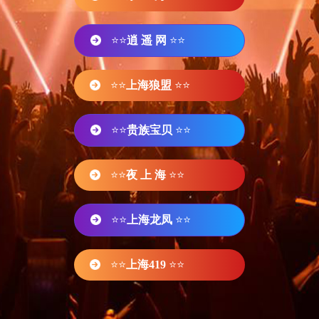
⭐⭐
逍 遥 网
⭐⭐
⭐⭐
上海狼盟
⭐⭐
⭐⭐
贵族宝贝
⭐⭐
⭐⭐
夜 上 海
⭐⭐
⭐⭐
上海龙凤
⭐⭐
⭐⭐
上海419
⭐⭐