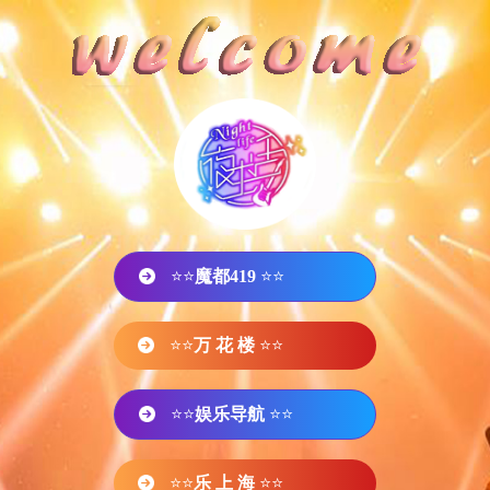
⭐⭐
魔都419
⭐⭐
⭐⭐
万 花 楼
⭐⭐
⭐⭐
娱乐导航
⭐⭐
⭐⭐
乐 上 海
⭐⭐