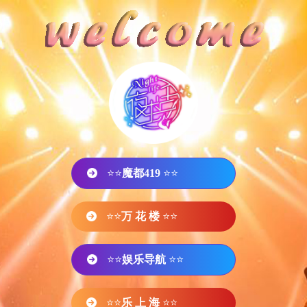
⭐⭐
魔都419
⭐⭐
⭐⭐
万 花 楼
⭐⭐
⭐⭐
娱乐导航
⭐⭐
⭐⭐
乐 上 海
⭐⭐