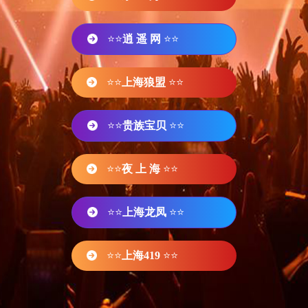
⭐⭐
逍 遥 网
⭐⭐
⭐⭐
上海狼盟
⭐⭐
⭐⭐
贵族宝贝
⭐⭐
⭐⭐
夜 上 海
⭐⭐
⭐⭐
上海龙凤
⭐⭐
⭐⭐
上海419
⭐⭐