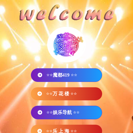
⭐⭐
魔都419
⭐⭐
⭐⭐
万 花 楼
⭐⭐
⭐⭐
娱乐导航
⭐⭐
⭐⭐
乐 上 海
⭐⭐