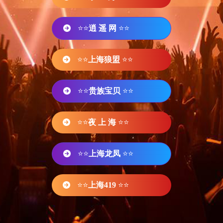
⭐⭐
逍 遥 网
⭐⭐
⭐⭐
上海狼盟
⭐⭐
⭐⭐
贵族宝贝
⭐⭐
⭐⭐
夜 上 海
⭐⭐
⭐⭐
上海龙凤
⭐⭐
⭐⭐
上海419
⭐⭐