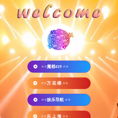
⭐⭐
魔都419
⭐⭐
⭐⭐
万 花 楼
⭐⭐
⭐⭐
娱乐导航
⭐⭐
⭐⭐
乐 上 海
⭐⭐