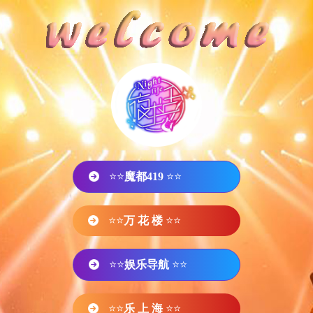
⭐⭐
魔都419
⭐⭐
⭐⭐
万 花 楼
⭐⭐
⭐⭐
娱乐导航
⭐⭐
⭐⭐
乐 上 海
⭐⭐