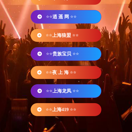
⭐⭐
逍 遥 网
⭐⭐
⭐⭐
上海狼盟
⭐⭐
⭐⭐
贵族宝贝
⭐⭐
⭐⭐
夜 上 海
⭐⭐
⭐⭐
上海龙凤
⭐⭐
⭐⭐
上海419
⭐⭐