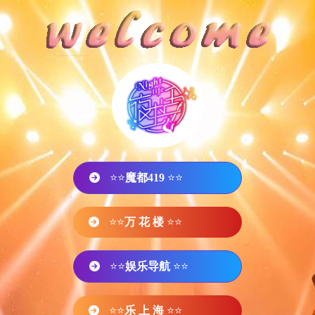
⭐⭐
魔都419
⭐⭐
⭐⭐
万 花 楼
⭐⭐
⭐⭐
娱乐导航
⭐⭐
⭐⭐
乐 上 海
⭐⭐