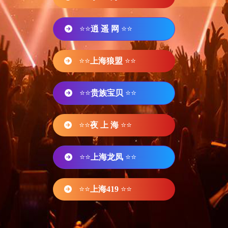
⭐⭐
逍 遥 网
⭐⭐
⭐⭐
上海狼盟
⭐⭐
⭐⭐
贵族宝贝
⭐⭐
⭐⭐
夜 上 海
⭐⭐
⭐⭐
上海龙凤
⭐⭐
⭐⭐
上海419
⭐⭐