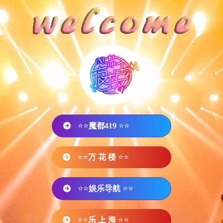
⭐⭐
魔都419
⭐⭐
⭐⭐
万 花 楼
⭐⭐
⭐⭐
娱乐导航
⭐⭐
⭐⭐
乐 上 海
⭐⭐