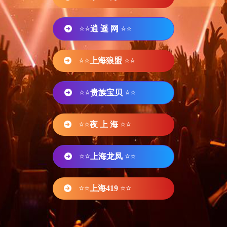
⭐⭐
逍 遥 网
⭐⭐
⭐⭐
上海狼盟
⭐⭐
⭐⭐
贵族宝贝
⭐⭐
⭐⭐
夜 上 海
⭐⭐
⭐⭐
上海龙凤
⭐⭐
⭐⭐
上海419
⭐⭐