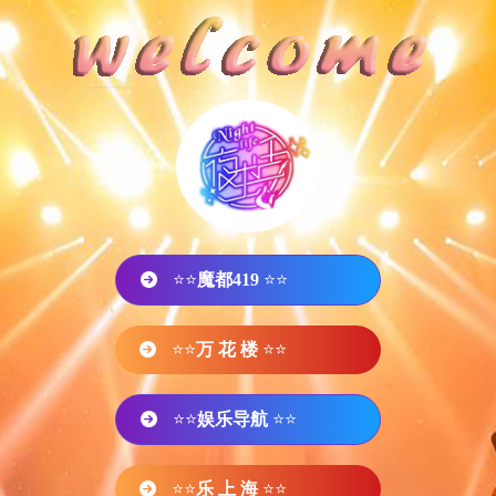
⭐⭐
魔都419
⭐⭐
⭐⭐
万 花 楼
⭐⭐
⭐⭐
娱乐导航
⭐⭐
⭐⭐
乐 上 海
⭐⭐