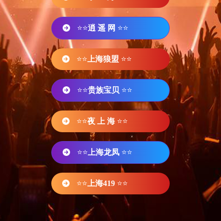
⭐⭐
逍 遥 网
⭐⭐
⭐⭐
上海狼盟
⭐⭐
⭐⭐
贵族宝贝
⭐⭐
⭐⭐
夜 上 海
⭐⭐
⭐⭐
上海龙凤
⭐⭐
⭐⭐
上海419
⭐⭐