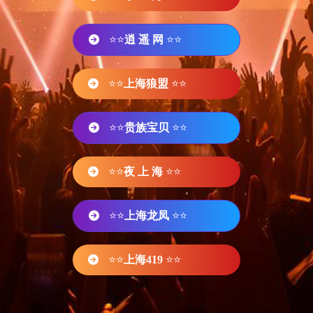
⭐⭐
逍 遥 网
⭐⭐
⭐⭐
上海狼盟
⭐⭐
⭐⭐
贵族宝贝
⭐⭐
⭐⭐
夜 上 海
⭐⭐
⭐⭐
上海龙凤
⭐⭐
⭐⭐
上海419
⭐⭐