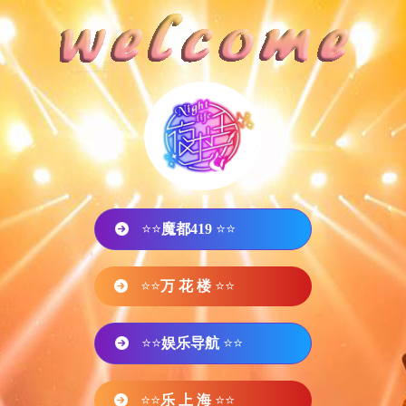
⭐⭐
魔都419
⭐⭐
⭐⭐
万 花 楼
⭐⭐
⭐⭐
娱乐导航
⭐⭐
⭐⭐
乐 上 海
⭐⭐