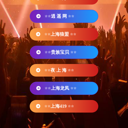
⭐⭐
逍 遥 网
⭐⭐
⭐⭐
上海狼盟
⭐⭐
⭐⭐
贵族宝贝
⭐⭐
⭐⭐
夜 上 海
⭐⭐
⭐⭐
上海龙凤
⭐⭐
⭐⭐
上海419
⭐⭐