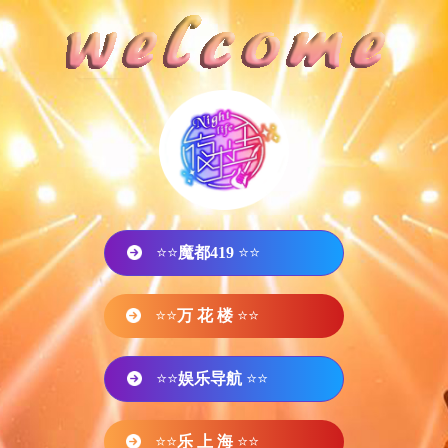
⭐⭐
魔都419
⭐⭐
⭐⭐
万 花 楼
⭐⭐
⭐⭐
娱乐导航
⭐⭐
⭐⭐
乐 上 海
⭐⭐