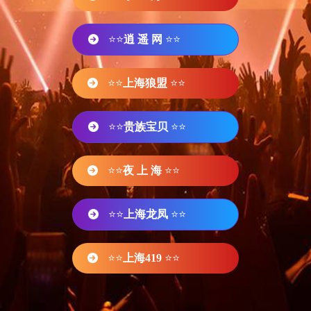
⭐⭐
逍 遥 网
⭐⭐
⭐⭐
上海狼盟
⭐⭐
⭐⭐
贵族宝贝
⭐⭐
⭐⭐
夜 上 海
⭐⭐
⭐⭐
上海龙凤
⭐⭐
⭐⭐
上海419
⭐⭐