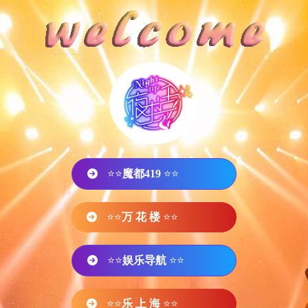
⭐⭐
魔都419
⭐⭐
⭐⭐
万 花 楼
⭐⭐
⭐⭐
娱乐导航
⭐⭐
⭐⭐
乐 上 海
⭐⭐