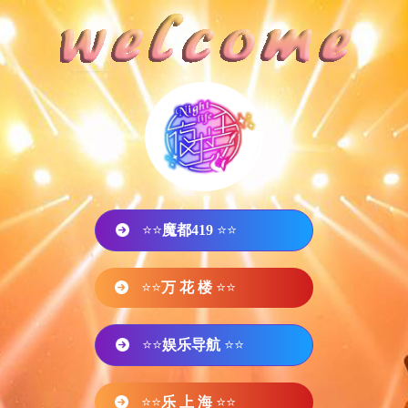
⭐⭐
魔都419
⭐⭐
⭐⭐
万 花 楼
⭐⭐
⭐⭐
娱乐导航
⭐⭐
⭐⭐
乐 上 海
⭐⭐