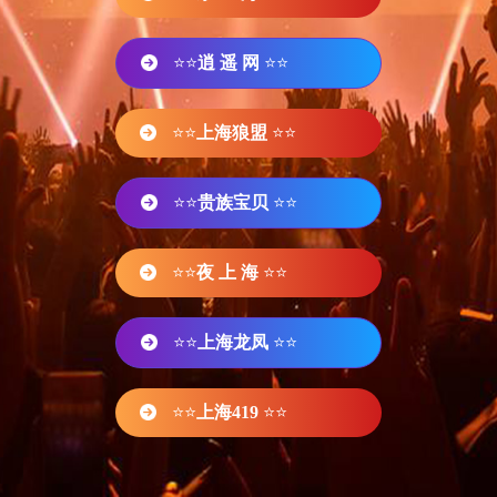
⭐⭐
逍 遥 网
⭐⭐
⭐⭐
上海狼盟
⭐⭐
⭐⭐
贵族宝贝
⭐⭐
⭐⭐
夜 上 海
⭐⭐
⭐⭐
上海龙凤
⭐⭐
⭐⭐
上海419
⭐⭐