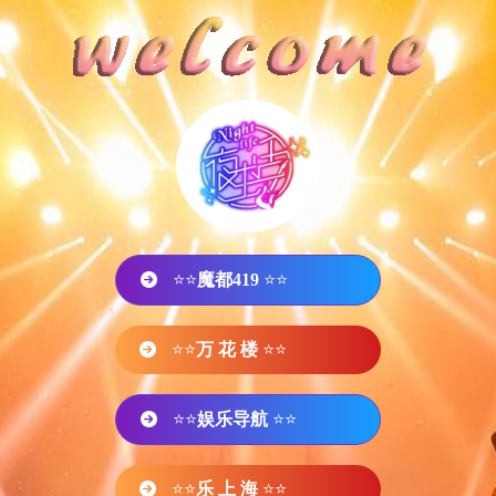
⭐⭐
魔都419
⭐⭐
⭐⭐
万 花 楼
⭐⭐
⭐⭐
娱乐导航
⭐⭐
⭐⭐
乐 上 海
⭐⭐