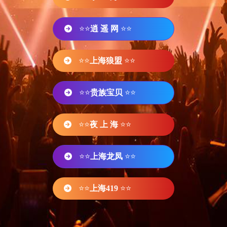
⭐⭐
逍 遥 网
⭐⭐
⭐⭐
上海狼盟
⭐⭐
⭐⭐
贵族宝贝
⭐⭐
⭐⭐
夜 上 海
⭐⭐
⭐⭐
上海龙凤
⭐⭐
⭐⭐
上海419
⭐⭐