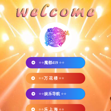
⭐⭐
魔都419
⭐⭐
⭐⭐
万 花 楼
⭐⭐
⭐⭐
娱乐导航
⭐⭐
⭐⭐
乐 上 海
⭐⭐