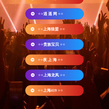
⭐⭐
逍 遥 网
⭐⭐
⭐⭐
上海狼盟
⭐⭐
⭐⭐
贵族宝贝
⭐⭐
⭐⭐
夜 上 海
⭐⭐
⭐⭐
上海龙凤
⭐⭐
⭐⭐
上海419
⭐⭐