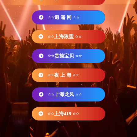
⭐⭐
逍 遥 网
⭐⭐
⭐⭐
上海狼盟
⭐⭐
⭐⭐
贵族宝贝
⭐⭐
⭐⭐
夜 上 海
⭐⭐
⭐⭐
上海龙凤
⭐⭐
⭐⭐
上海419
⭐⭐