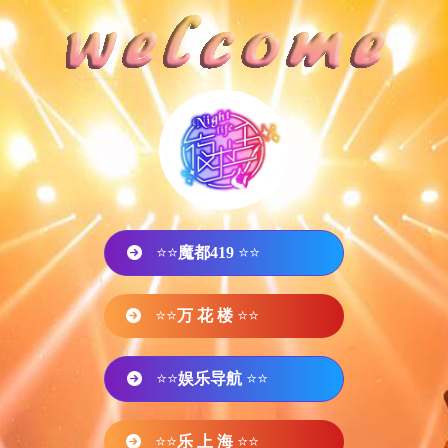
⭐⭐
魔都419
⭐⭐
⭐⭐
万 花 楼
⭐⭐
⭐⭐
娱乐导航
⭐⭐
⭐⭐
乐 上 海
⭐⭐