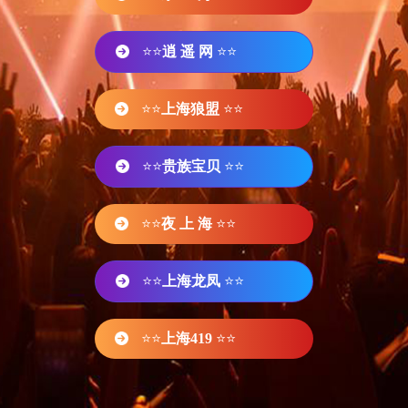
⭐⭐
逍 遥 网
⭐⭐
⭐⭐
上海狼盟
⭐⭐
⭐⭐
贵族宝贝
⭐⭐
⭐⭐
夜 上 海
⭐⭐
⭐⭐
上海龙凤
⭐⭐
⭐⭐
上海419
⭐⭐