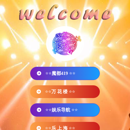
⭐⭐
魔都419
⭐⭐
⭐⭐
万 花 楼
⭐⭐
⭐⭐
娱乐导航
⭐⭐
⭐⭐
乐 上 海
⭐⭐