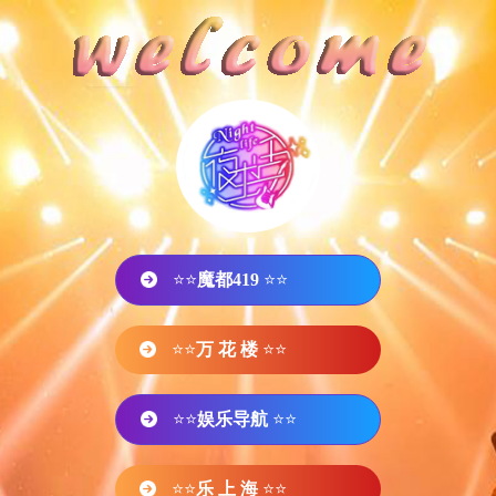
⭐⭐
魔都419
⭐⭐
⭐⭐
万 花 楼
⭐⭐
⭐⭐
娱乐导航
⭐⭐
⭐⭐
乐 上 海
⭐⭐