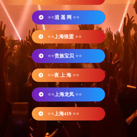
⭐⭐
逍 遥 网
⭐⭐
⭐⭐
上海狼盟
⭐⭐
⭐⭐
贵族宝贝
⭐⭐
⭐⭐
夜 上 海
⭐⭐
⭐⭐
上海龙凤
⭐⭐
⭐⭐
上海419
⭐⭐