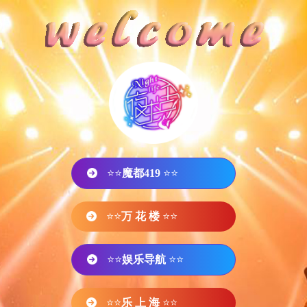
⭐⭐
魔都419
⭐⭐
⭐⭐
万 花 楼
⭐⭐
⭐⭐
娱乐导航
⭐⭐
⭐⭐
乐 上 海
⭐⭐