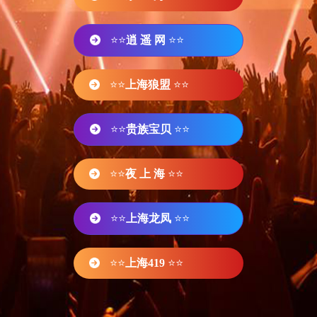
⭐⭐
逍 遥 网
⭐⭐
⭐⭐
上海狼盟
⭐⭐
⭐⭐
贵族宝贝
⭐⭐
⭐⭐
夜 上 海
⭐⭐
⭐⭐
上海龙凤
⭐⭐
⭐⭐
上海419
⭐⭐