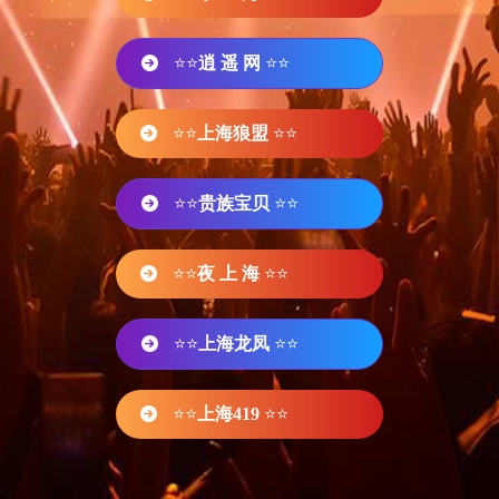
⭐⭐
逍 遥 网
⭐⭐
⭐⭐
上海狼盟
⭐⭐
⭐⭐
贵族宝贝
⭐⭐
⭐⭐
夜 上 海
⭐⭐
⭐⭐
上海龙凤
⭐⭐
⭐⭐
上海419
⭐⭐