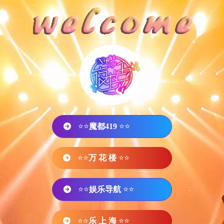
⭐⭐
魔都419
⭐⭐
⭐⭐
万 花 楼
⭐⭐
⭐⭐
娱乐导航
⭐⭐
⭐⭐
乐 上 海
⭐⭐