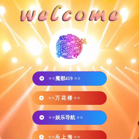
⭐⭐
魔都419
⭐⭐
⭐⭐
万 花 楼
⭐⭐
⭐⭐
娱乐导航
⭐⭐
⭐⭐
乐 上 海
⭐⭐