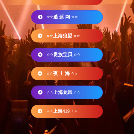
⭐⭐
逍 遥 网
⭐⭐
⭐⭐
上海狼盟
⭐⭐
⭐⭐
贵族宝贝
⭐⭐
⭐⭐
夜 上 海
⭐⭐
⭐⭐
上海龙凤
⭐⭐
⭐⭐
上海419
⭐⭐