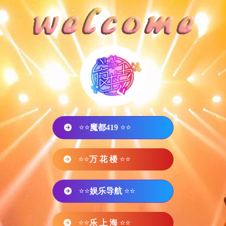
⭐⭐
魔都419
⭐⭐
⭐⭐
万 花 楼
⭐⭐
⭐⭐
娱乐导航
⭐⭐
⭐⭐
乐 上 海
⭐⭐