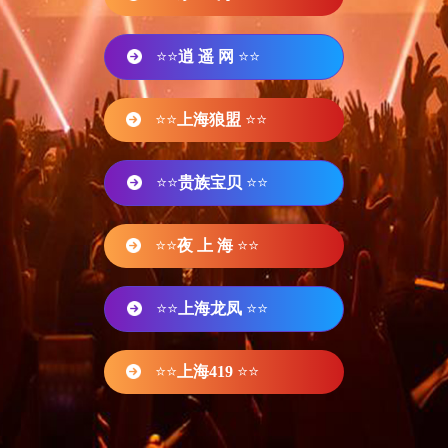
⭐⭐
逍 遥 网
⭐⭐
⭐⭐
上海狼盟
⭐⭐
⭐⭐
贵族宝贝
⭐⭐
⭐⭐
夜 上 海
⭐⭐
⭐⭐
上海龙凤
⭐⭐
⭐⭐
上海419
⭐⭐