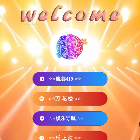
⭐⭐
魔都419
⭐⭐
⭐⭐
万 花 楼
⭐⭐
⭐⭐
娱乐导航
⭐⭐
⭐⭐
乐 上 海
⭐⭐