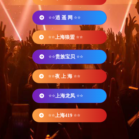
⭐⭐
逍 遥 网
⭐⭐
⭐⭐
上海狼盟
⭐⭐
⭐⭐
贵族宝贝
⭐⭐
⭐⭐
夜 上 海
⭐⭐
⭐⭐
上海龙凤
⭐⭐
⭐⭐
上海419
⭐⭐