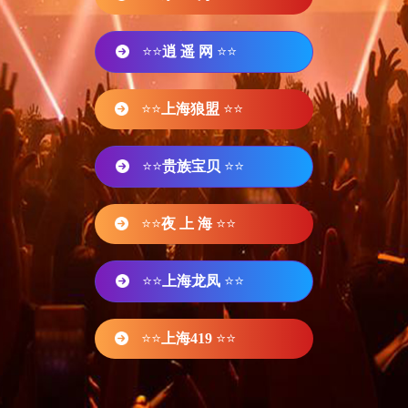
⭐⭐
逍 遥 网
⭐⭐
⭐⭐
上海狼盟
⭐⭐
⭐⭐
贵族宝贝
⭐⭐
⭐⭐
夜 上 海
⭐⭐
⭐⭐
上海龙凤
⭐⭐
⭐⭐
上海419
⭐⭐