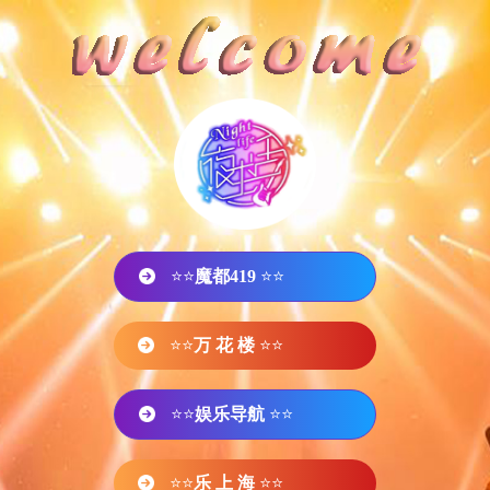
⭐⭐
魔都419
⭐⭐
⭐⭐
万 花 楼
⭐⭐
⭐⭐
娱乐导航
⭐⭐
⭐⭐
乐 上 海
⭐⭐