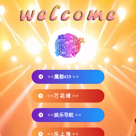
⭐⭐
魔都419
⭐⭐
⭐⭐
万 花 楼
⭐⭐
⭐⭐
娱乐导航
⭐⭐
⭐⭐
乐 上 海
⭐⭐