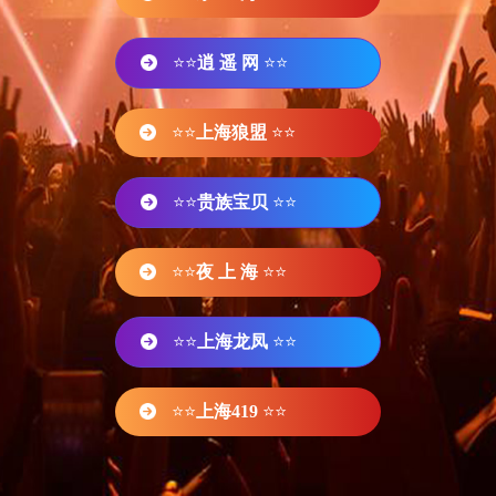
⭐⭐
逍 遥 网
⭐⭐
⭐⭐
上海狼盟
⭐⭐
⭐⭐
贵族宝贝
⭐⭐
⭐⭐
夜 上 海
⭐⭐
⭐⭐
上海龙凤
⭐⭐
⭐⭐
上海419
⭐⭐