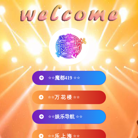
⭐⭐
魔都419
⭐⭐
⭐⭐
万 花 楼
⭐⭐
⭐⭐
娱乐导航
⭐⭐
⭐⭐
乐 上 海
⭐⭐